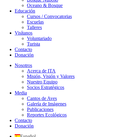
Oceano & Bosque
Educación
Cursos / Convocatorias
Escuelas
Talleres
Visítanos
Voluntariado
Turista
Contacto
Donación
Nosotros
Acerca de ITA
Misión, Visión y Valores
Nuestro Equipo
Socios Estratégicos
Media
Cantos de Aves
Galería de Imágenes
Publicaciones
Reportes Ecológicos
Contacto
Donación
Español