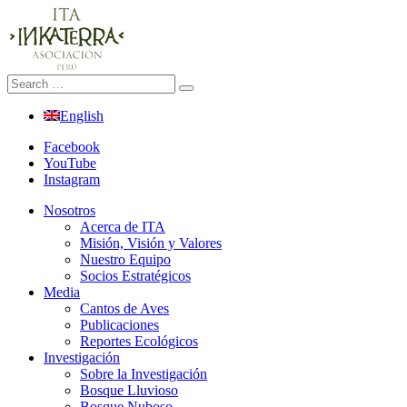
English
Facebook
YouTube
Instagram
Nosotros
Acerca de ITA
Misión, Visión y Valores
Nuestro Equipo
Socios Estratégicos
Media
Cantos de Aves
Publicaciones
Reportes Ecológicos
Investigación
Sobre la Investigación
Bosque Lluvioso
Bosque Nuboso