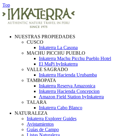
Top
NUESTRAS PROPIEDADES
CUSCO
Inkaterra La Casona
MACHU PICCHU PUEBLO
Inkaterra Machu Picchu Pueblo Hotel
El MaPi byInkaterra
VALLE SAGRADO
Inkaterra Hacienda Urubamba
TAMBOPATA
Inkaterra Reserva Amazonica
Inkaterra Hacienda Concepcion
Amazon Field Station byInkaterra
TALARA
Inkaterra Cabo Blanco
NATURALEZA
Inkaterra Explorer Guides
Avistamientos
Guías de Campo
Listas Naturaleza