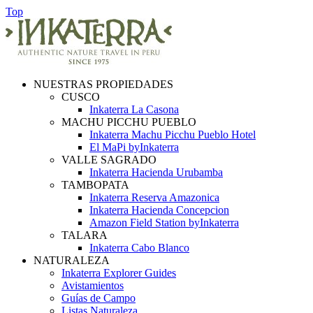
Top
NUESTRAS PROPIEDADES
CUSCO
Inkaterra La Casona
MACHU PICCHU PUEBLO
Inkaterra Machu Picchu Pueblo Hotel
El MaPi byInkaterra
VALLE SAGRADO
Inkaterra Hacienda Urubamba
TAMBOPATA
Inkaterra Reserva Amazonica
Inkaterra Hacienda Concepcion
Amazon Field Station byInkaterra
TALARA
Inkaterra Cabo Blanco
NATURALEZA
Inkaterra Explorer Guides
Avistamientos
Guías de Campo
Listas Naturaleza