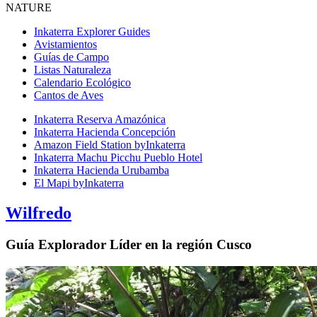
NATURE
Inkaterra Explorer Guides
Avistamientos
Guías de Campo
Listas Naturaleza
Calendario Ecológico
Cantos de Aves
Inkaterra Reserva Amazónica
Inkaterra Hacienda Concepción
Amazon Field Station byInkaterra
Inkaterra Machu Picchu Pueblo Hotel
Inkaterra Hacienda Urubamba
El Mapi byInkaterra
Wilfredo
Guía Explorador Líder en la región Cusco