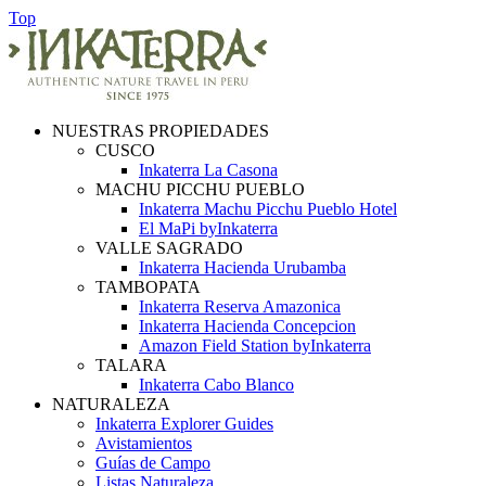
Top
NUESTRAS PROPIEDADES
CUSCO
Inkaterra La Casona
MACHU PICCHU PUEBLO
Inkaterra Machu Picchu Pueblo Hotel
El MaPi byInkaterra
VALLE SAGRADO
Inkaterra Hacienda Urubamba
TAMBOPATA
Inkaterra Reserva Amazonica
Inkaterra Hacienda Concepcion
Amazon Field Station byInkaterra
TALARA
Inkaterra Cabo Blanco
NATURALEZA
Inkaterra Explorer Guides
Avistamientos
Guías de Campo
Listas Naturaleza