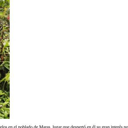
os en el poblado de Maras, lugar que despertó en él su gran interés por l