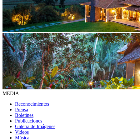
MEDIA
Reconocimientos
Prensa
Boletines
Publicaciones
Galeria de Imágenes
Videos
Música