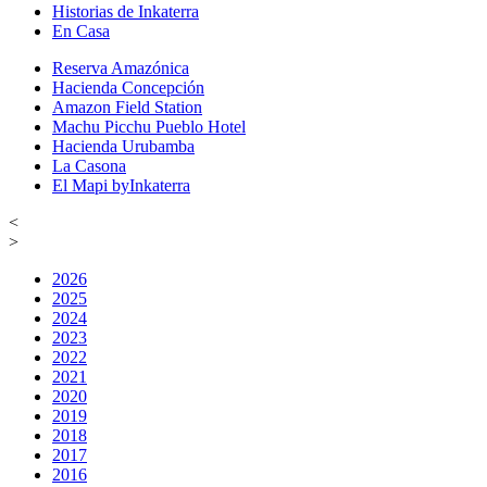
Historias de Inkaterra
En Casa
Reserva Amazónica
Hacienda Concepción
Amazon Field Station
Machu Picchu Pueblo Hotel
Hacienda Urubamba
La Casona
El Mapi byInkaterra
<
>
2026
2025
2024
2023
2022
2021
2020
2019
2018
2017
2016