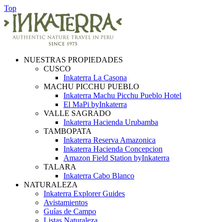
Top
NUESTRAS PROPIEDADES
CUSCO
Inkaterra La Casona
MACHU PICCHU PUEBLO
Inkaterra Machu Picchu Pueblo Hotel
El MaPi byInkaterra
VALLE SAGRADO
Inkaterra Hacienda Urubamba
TAMBOPATA
Inkaterra Reserva Amazonica
Inkaterra Hacienda Concepcion
Amazon Field Station byInkaterra
TALARA
Inkaterra Cabo Blanco
NATURALEZA
Inkaterra Explorer Guides
Avistamientos
Guías de Campo
Listas Naturaleza