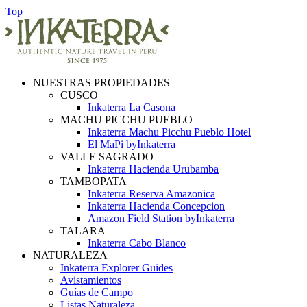
Top
NUESTRAS PROPIEDADES
CUSCO
Inkaterra La Casona
MACHU PICCHU PUEBLO
Inkaterra Machu Picchu Pueblo Hotel
El MaPi byInkaterra
VALLE SAGRADO
Inkaterra Hacienda Urubamba
TAMBOPATA
Inkaterra Reserva Amazonica
Inkaterra Hacienda Concepcion
Amazon Field Station byInkaterra
TALARA
Inkaterra Cabo Blanco
NATURALEZA
Inkaterra Explorer Guides
Avistamientos
Guías de Campo
Listas Naturaleza