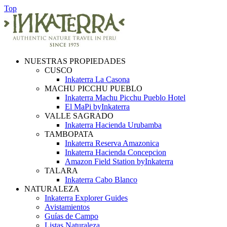
Top
NUESTRAS PROPIEDADES
CUSCO
Inkaterra La Casona
MACHU PICCHU PUEBLO
Inkaterra Machu Picchu Pueblo Hotel
El MaPi byInkaterra
VALLE SAGRADO
Inkaterra Hacienda Urubamba
TAMBOPATA
Inkaterra Reserva Amazonica
Inkaterra Hacienda Concepcion
Amazon Field Station byInkaterra
TALARA
Inkaterra Cabo Blanco
NATURALEZA
Inkaterra Explorer Guides
Avistamientos
Guías de Campo
Listas Naturaleza