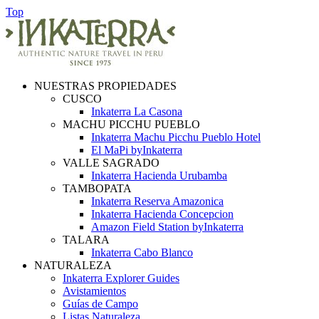
Top
NUESTRAS PROPIEDADES
CUSCO
Inkaterra La Casona
MACHU PICCHU PUEBLO
Inkaterra Machu Picchu Pueblo Hotel
El MaPi byInkaterra
VALLE SAGRADO
Inkaterra Hacienda Urubamba
TAMBOPATA
Inkaterra Reserva Amazonica
Inkaterra Hacienda Concepcion
Amazon Field Station byInkaterra
TALARA
Inkaterra Cabo Blanco
NATURALEZA
Inkaterra Explorer Guides
Avistamientos
Guías de Campo
Listas Naturaleza