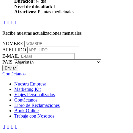
Duración:
¼ día
Nivel de dificultad:
I
Atractivos:
Plantas medicinales




Recibe nuestras actualizaciones mensuales
NOMBRE
APELLIDO
E-MAIL
PAIS
Contáctanos
Nuestra Empresa
Marketing Kit
Viajes Personalizados
Contáctanos
Libro de Reclamaciones
Book Online
Trabaja con Nosotros



