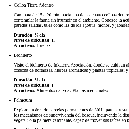
Collpa Tierra Adentro
Caminata de 15 a 20 min. hacia una de las cuatro collpas dentr
contemplar la fauna sin irrumpir en el ambiente. Conozca la acti
paredes saladas, tales como las de los agoutis, monos, y jabalíes
Duración:
¼ día
Nivel de dificultad:
II
Atractivos:
Huellas
Biohuerto
Visite el biohuerto de Inkaterra Asociación, donde se cultivan a
cosecha de hortalizas, hierbas aromáticas y plantas tropicales; y e
Duración:
¼ día
Nivel de dificultad:
I
Atractivos:
Alimentos nativos / Plantas medicinales
Palmetum
Explore un área de parcelas permanentes de 30Ha para la restau
los mecanismos de supervivencia del bosque, incluyendo la disper
vegetal) o la palmera caminante, capaz de mover sus raíces en b