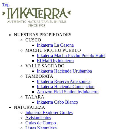
Top
NUESTRAS PROPIEDADES
CUSCO
Inkaterra La Casona
MACHU PICCHU PUEBLO
Inkaterra Machu Picchu Pueblo Hotel
El MaPi byInkaterra
VALLE SAGRADO
Inkaterra Hacienda Urubamba
TAMBOPATA
Inkaterra Reserva Amazonica
Inkaterra Hacienda Concepcion
Amazon Field Station byInkaterra
TALARA
Inkaterra Cabo Blanco
NATURALEZA
Inkaterra Explorer Guides
Avistamientos
Guías de Campo
Listas Naturaleza