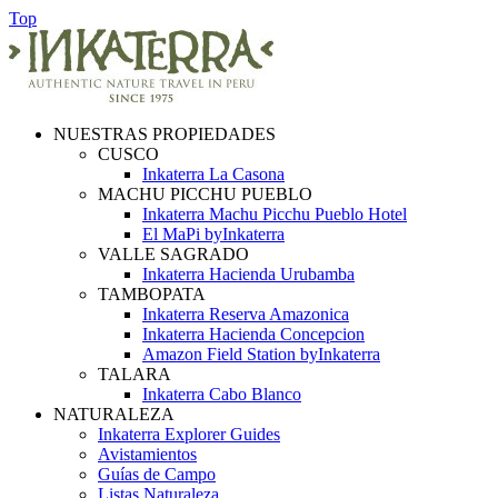
Top
NUESTRAS PROPIEDADES
CUSCO
Inkaterra La Casona
MACHU PICCHU PUEBLO
Inkaterra Machu Picchu Pueblo Hotel
El MaPi byInkaterra
VALLE SAGRADO
Inkaterra Hacienda Urubamba
TAMBOPATA
Inkaterra Reserva Amazonica
Inkaterra Hacienda Concepcion
Amazon Field Station byInkaterra
TALARA
Inkaterra Cabo Blanco
NATURALEZA
Inkaterra Explorer Guides
Avistamientos
Guías de Campo
Listas Naturaleza