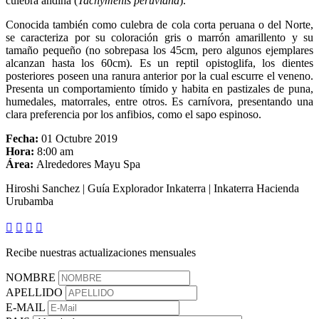
culebra andina (
Tachymenis peruviana
).
Conocida también como culebra de cola corta peruana o del Norte,
se caracteriza por su coloración gris o marrón amarillento y su
tamaño pequeño (no sobrepasa los 45cm, pero algunos ejemplares
alcanzan hasta los 60cm). Es un reptil opistoglifa, los dientes
posteriores poseen una ranura anterior por la cual escurre el veneno.
Presenta un comportamiento tímido y habita en pastizales de puna,
humedales, matorrales, entre otros. Es carnívora, presentando una
clara preferencia por los anfibios, como el sapo espinoso.
Fecha:
01 Octubre 2019
Hora:
8:00 am
Área:
Alrededores Mayu Spa
Hiroshi Sanchez | Guía Explorador Inkaterra | Inkaterra Hacienda
Urubamba




Recibe nuestras actualizaciones mensuales
NOMBRE
APELLIDO
E-MAIL