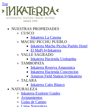
Top
NUESTRAS PROPIEDADES
CUSCO
Inkaterra La Casona
MACHU PICCHU PUEBLO
Inkaterra Machu Picchu Pueblo Hotel
El MaPi byInkaterra
VALLE SAGRADO
Inkaterra Hacienda Urubamba
TAMBOPATA
Inkaterra Reserva Amazonica
Inkaterra Hacienda Concepcion
Amazon Field Station byInkaterra
TALARA
Inkaterra Cabo Blanco
NATURALEZA
Inkaterra Explorer Guides
Avistamientos
Guías de Campo
Listas Naturaleza