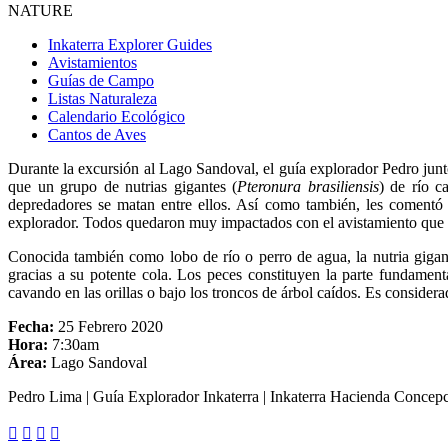
NATURE
Inkaterra Explorer Guides
Avistamientos
Guías de Campo
Listas Naturaleza
Calendario Ecológico
Cantos de Aves
Durante la excursión al Lago Sandoval, el guía explorador Pedro junto 
que un grupo de nutrias gigantes (
Pteronura brasiliensis
) de río 
depredadores se matan entre ellos. Así como también, les comentó 
explorador. Todos quedaron muy impactados con el avistamiento que 
Conocida también como lobo de río o perro de agua, la nutria gigant
gracias a su potente cola. Los peces constituyen la parte fundament
cavando en las orillas o bajo los troncos de árbol caídos. Es considera
Fecha:
25 Febrero 2020
Hora:
7:30am
Área:
Lago Sandoval
Pedro Lima | Guía Explorador Inkaterra | Inkaterra Hacienda Concep



