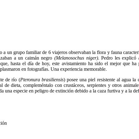
a un grupo familiar de 6 viajeros observaban la flora y fauna caracterí
cazaban a un caimán negro
(Melanosochus niger)
. Pedro les explicó
que, hasta el día de hoy, este avistamiento ha sido el mejor que ha 
plasmaron en fotografías. Una experiencia memorable.
e de río (
Pteronura brasiliensis
) posee una piel resistente al agua l
al de dieta, compleméntalo con crustáceos, serpientes y otros animal
da una especie en peligro de extinción debido a la caza furtiva y a la def
ción