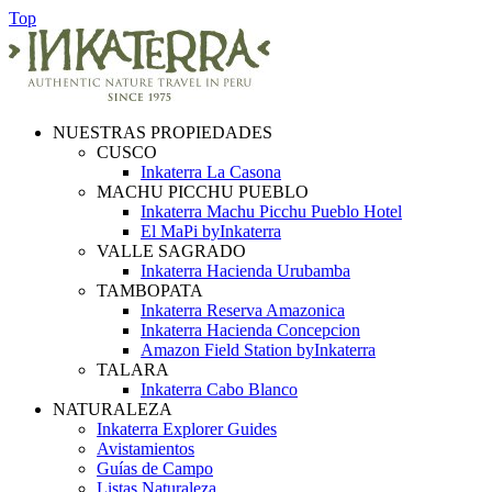
Top
NUESTRAS PROPIEDADES
CUSCO
Inkaterra La Casona
MACHU PICCHU PUEBLO
Inkaterra Machu Picchu Pueblo Hotel
El MaPi byInkaterra
VALLE SAGRADO
Inkaterra Hacienda Urubamba
TAMBOPATA
Inkaterra Reserva Amazonica
Inkaterra Hacienda Concepcion
Amazon Field Station byInkaterra
TALARA
Inkaterra Cabo Blanco
NATURALEZA
Inkaterra Explorer Guides
Avistamientos
Guías de Campo
Listas Naturaleza