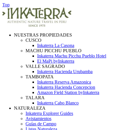
Top
NUESTRAS PROPIEDADES
CUSCO
Inkaterra La Casona
MACHU PICCHU PUEBLO
Inkaterra Machu Picchu Pueblo Hotel
El MaPi byInkaterra
VALLE SAGRADO
Inkaterra Hacienda Urubamba
TAMBOPATA
Inkaterra Reserva Amazonica
Inkaterra Hacienda Concepcion
Amazon Field Station byInkaterra
TALARA
Inkaterra Cabo Blanco
NATURALEZA
Inkaterra Explorer Guides
Avistamientos
Guías de Campo
Listas Naturaleza