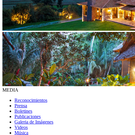
MEDIA
Reconocimientos
Prensa
Boletines
Publicaciones
Galeria de Imágenes
Videos
Música