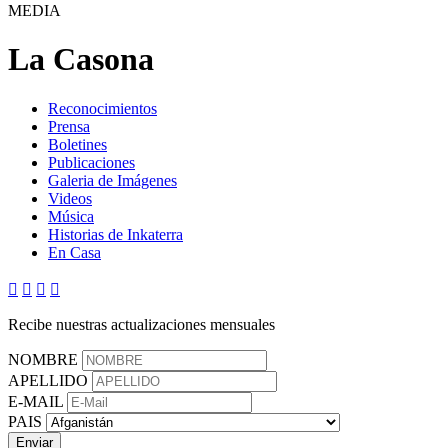
MEDIA
La Casona
Reconocimientos
Prensa
Boletines
Publicaciones
Galeria de Imágenes
Videos
Música
Historias de Inkaterra
En Casa




Recibe nuestras actualizaciones mensuales
NOMBRE
APELLIDO
E-MAIL
PAIS