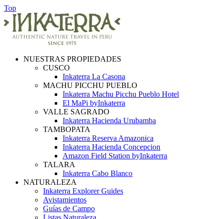
Top
NUESTRAS PROPIEDADES
CUSCO
Inkaterra La Casona
MACHU PICCHU PUEBLO
Inkaterra Machu Picchu Pueblo Hotel
El MaPi byInkaterra
VALLE SAGRADO
Inkaterra Hacienda Urubamba
TAMBOPATA
Inkaterra Reserva Amazonica
Inkaterra Hacienda Concepcion
Amazon Field Station byInkaterra
TALARA
Inkaterra Cabo Blanco
NATURALEZA
Inkaterra Explorer Guides
Avistamientos
Guías de Campo
Listas Naturaleza