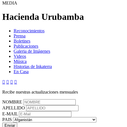
MEDIA
Hacienda Urubamba
Reconocimientos
Prensa
Boletines
Publicaciones
Galeria de Imágenes
Videos
Música
Historias de Inkaterra
En Casa




Recibe nuestras actualizaciones mensuales
NOMBRE
APELLIDO
E-MAIL
PAIS