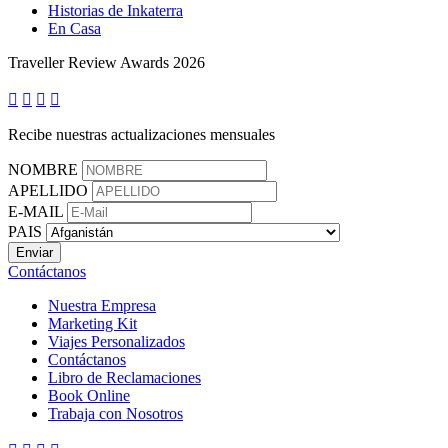
Historias de Inkaterra
En Casa
Traveller Review Awards 2026




Recibe nuestras actualizaciones mensuales
NOMBRE
APELLIDO
E-MAIL
PAIS
Contáctanos
Nuestra Empresa
Marketing Kit
Viajes Personalizados
Contáctanos
Libro de Reclamaciones
Book Online
Trabaja con Nosotros