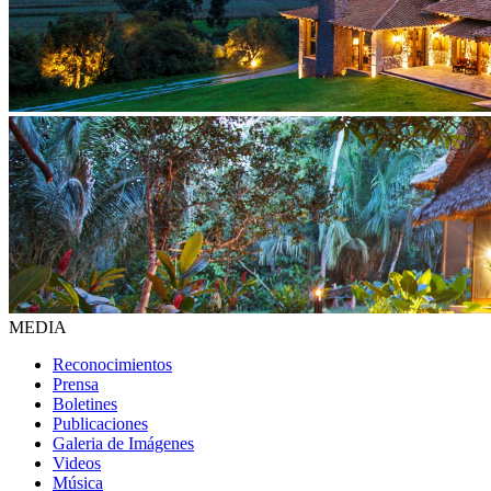
MEDIA
Reconocimientos
Prensa
Boletines
Publicaciones
Galeria de Imágenes
Videos
Música