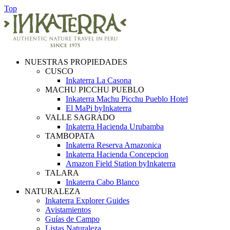
Top
NUESTRAS PROPIEDADES
CUSCO
Inkaterra La Casona
MACHU PICCHU PUEBLO
Inkaterra Machu Picchu Pueblo Hotel
El MaPi byInkaterra
VALLE SAGRADO
Inkaterra Hacienda Urubamba
TAMBOPATA
Inkaterra Reserva Amazonica
Inkaterra Hacienda Concepcion
Amazon Field Station byInkaterra
TALARA
Inkaterra Cabo Blanco
NATURALEZA
Inkaterra Explorer Guides
Avistamientos
Guías de Campo
Listas Naturaleza